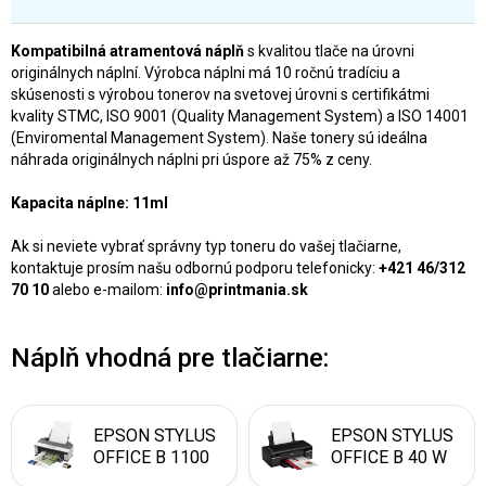
Kompatibilná atramentová náplň
s kvalitou tlače na úrovni
originálnych náplní. Výrobca náplni má 10 ročnú tradíciu a
skúsenosti s výrobou tonerov na svetovej úrovni s certifikátmi
kvality STMC, ISO 9001 (Quality Management System) a ISO 14001
(Enviromental Management System). Naše tonery sú ideálna
náhrada originálnych náplni pri úspore až 75% z ceny.
Kapacita náplne: 11ml
Ak si neviete vybrať správny typ toneru do vašej tlačiarne,
kontaktuje prosím našu odbornú podporu telefonicky:
+421 46/312
70 10
alebo e-mailom:
info@printmania.sk
Náplň vhodná pre tlačiarne:
EPSON STYLUS
EPSON STYLUS
OFFICE B 1100
OFFICE B 40 W