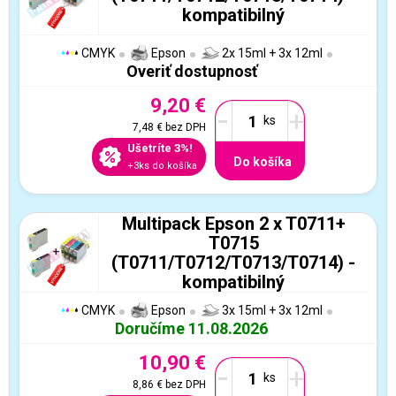
kompatibilný
CMYK
Epson
2x 15ml + 3x 12ml
Overiť dostupnosť
9,20 €
-
+
7,48 €
bez DPH
Ušetríte 3%!
Do košíka
+3ks do košíka
Multipack Epson 2 x T0711+
T0715
(T0711/T0712/T0713/T0714) -
kompatibilný
CMYK
Epson
3x 15ml + 3x 12ml
Doručíme 11.08.2026
10,90 €
-
+
8,86 €
bez DPH