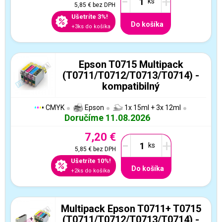
-
+
5,85 €
bez DPH
Ušetríte 3%!
Do košíka
+3ks do košíka
Epson T0715 Multipack
(T0711/T0712/T0713/T0714) -
kompatibilný
CMYK
Epson
1x 15ml + 3x 12ml
Doručíme 11.08.2026
7,20 €
-
+
5,85 €
bez DPH
Ušetríte 10%!
Do košíka
+2ks do košíka
Multipack Epson T0711+ T0715
(T0711/T0712/T0713/T0714) -