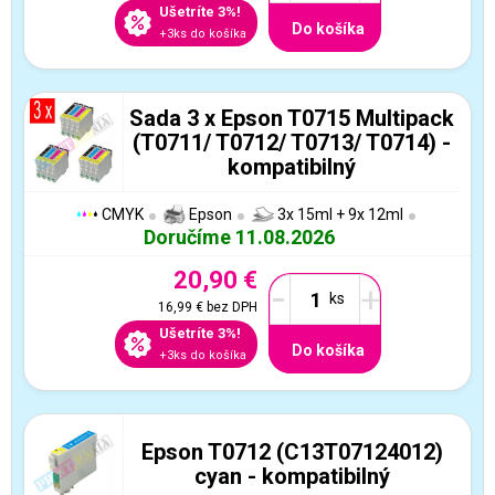
Ušetríte 3%!
Do košíka
+3ks do košíka
Sada 3 x Epson T0715 Multipack
(T0711/ T0712/ T0713/ T0714) -
kompatibilný
CMYK
Epson
3x 15ml + 9x 12ml
Doručíme 11.08.2026
20,90 €
-
+
16,99 €
bez DPH
Ušetríte 3%!
Do košíka
+3ks do košíka
Epson T0712 (C13T07124012)
cyan - kompatibilný