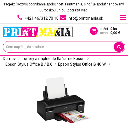
Projekt "Rozvoj podnikania spoločnosti Printmania, s.r.o." je spolufinancovaný
Európskou úniou.
Zobraziť viac.
+421 46/312 70 10
info@printmania.sk
počet:
0 ks
cena:
0,00 €
Domov
Tonery a náplne do tlačiarne Epson
Epson Stylus Office B / BX
Epson Stylus Office B 40 W