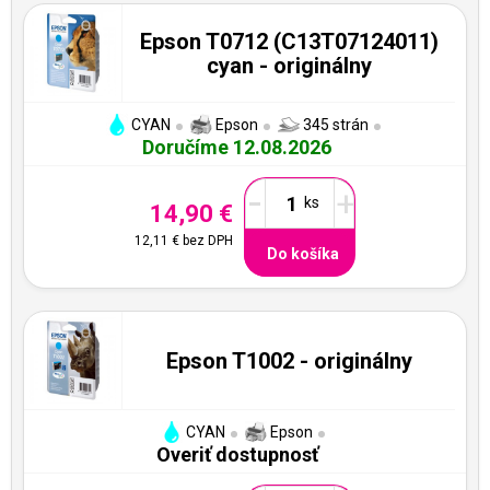
Epson T0712 (C13T07124011)
cyan - originálny
CYAN
Epson
345 strán
Doručíme 12.08.2026
-
+
14,90 €
12,11 €
bez DPH
Do košíka
Epson T1002 - originálny
CYAN
Epson
Overiť dostupnosť