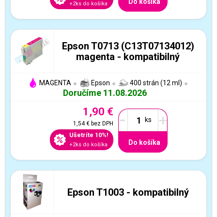
Do košíka
+2ks do košíka
Epson T0713 (C13T07134012)
magenta - kompatibilný
MAGENTA
Epson
400 strán (12 ml)
Doručíme 11.08.2026
1,90 €
-
+
1,54 €
bez DPH
Ušetríte 10%!
Do košíka
+2ks do košíka
Epson T1003 - kompatibilný