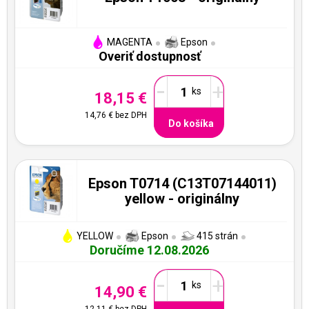
MAGENTA
Epson
Overiť dostupnosť
-
+
18,15 €
14,76 €
bez DPH
Do košíka
Epson T0714 (C13T07144011)
yellow - originálny
YELLOW
Epson
415 strán
Doručíme 12.08.2026
-
+
14,90 €
12,11 €
bez DPH