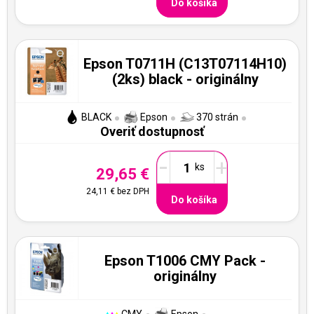
Do košíka
Epson T0711H (C13T07114H10)
(2ks) black - originálny
BLACK
Epson
370 strán
Overiť dostupnosť
-
+
29,65 €
24,11 €
bez DPH
Do košíka
Epson T1006 CMY Pack -
originálny