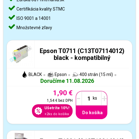
Certifikácia kvality STMC
ISO 9001 a 14001
Množstevné zľavy
Epson T0711 (C13T07114012)
black - kompatibilný
BLACK
Epson
400 strán (15 ml)
Doručíme 11.08.2026
1,90 €
-
+
1,54 €
bez DPH
Ušetríte 10%!
Do košíka
+2ks do košíka