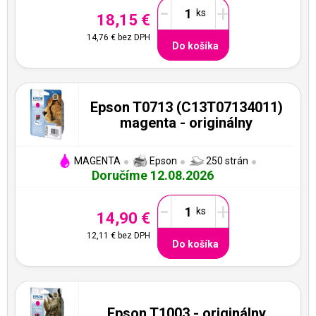
-
+
18,15 €
14,76 €
bez DPH
Do košíka
Epson T0713 (C13T07134011)
magenta - originálny
MAGENTA
Epson
250 strán
Doručíme 12.08.2026
-
+
14,90 €
12,11 €
bez DPH
Do košíka
Epson T1003 - originálny