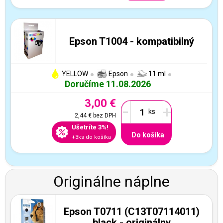
Epson T1004 - kompatibilný
YELLOW
Epson
11 ml
Doručíme 11.08.2026
3,00 €
-
+
2,44 €
bez DPH
Ušetríte 3%!
Do košíka
+3ks do košíka
Originálne náplne
Epson T0711 (C13T07114011)
black - originálny