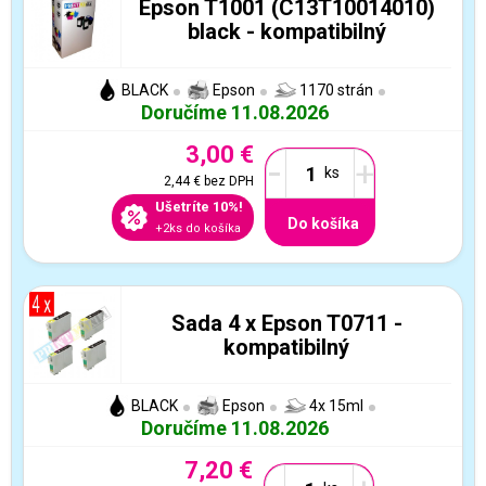
Epson T1001 (C13T10014010)
black - kompatibilný
BLACK
Epson
1170 strán
Doručíme 11.08.2026
3,00 €
-
+
2,44 €
bez DPH
Ušetríte 10%!
Do košíka
+2ks do košíka
Sada 4 x Epson T0711 -
kompatibilný
BLACK
Epson
4x 15ml
Doručíme 11.08.2026
7,20 €