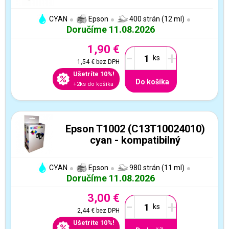
CYAN
Epson
400 strán (12 ml)
Doručíme 11.08.2026
1,90 €
-
+
1,54 €
bez DPH
Ušetríte 10%!
Do košíka
+2ks do košíka
Epson T1002 (C13T10024010)
cyan - kompatibilný
CYAN
Epson
980 strán (11 ml)
Doručíme 11.08.2026
3,00 €
-
+
2,44 €
bez DPH
Ušetríte 10%!