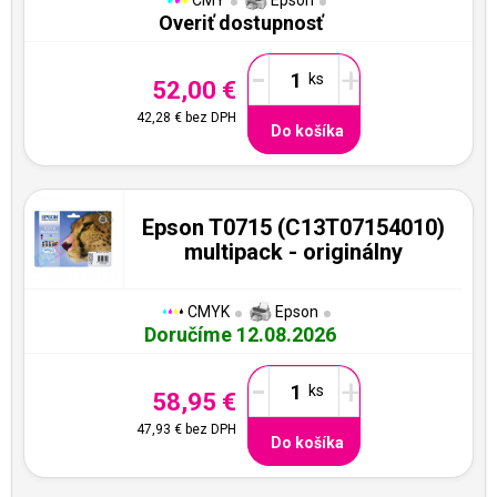
CMY
Epson
Overiť dostupnosť
-
+
52,00 €
42,28 €
bez DPH
Do košíka
Epson T0715 (C13T07154010)
multipack - originálny
CMYK
Epson
Doručíme 12.08.2026
-
+
58,95 €
47,93 €
bez DPH
Do košíka