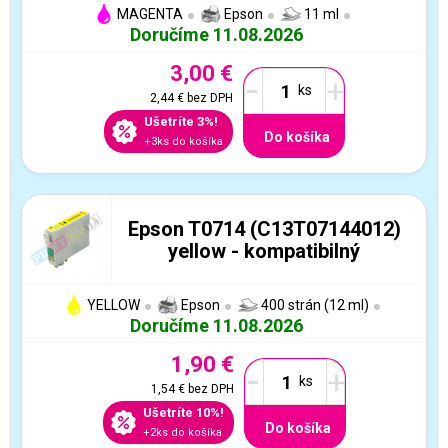
MAGENTA
Epson
11 ml
Doručíme 11.08.2026
3,00 €
-
+
2,44 €
bez DPH
Ušetríte 3%!
Do košíka
+3ks do košíka
Epson T0714 (C13T07144012)
yellow - kompatibilný
YELLOW
Epson
400 strán (12 ml)
Doručíme 11.08.2026
1,90 €
-
+
1,54 €
bez DPH
Ušetríte 10%!
Do košíka
+2ks do košíka