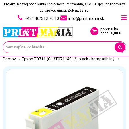
Projekt "Rozvoj podnikania spoločnosti Printmania, s.r.o." je spolufinancovaný
Európskou úniou.
Zobraziť viac.
+421 46/312 70 10
info@printmania.sk
počet:
0 ks
cena:
0,00 €
Domov
Epson T0711 (C13T07114012) black - kompatibilný