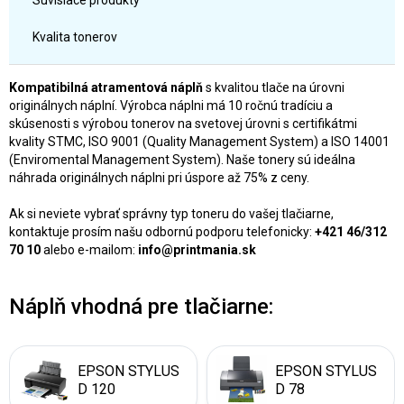
Súvisiace produkty
Kvalita tonerov
Kompatibilná atramentová náplň
s kvalitou tlače na úrovni
originálnych náplní. Výrobca náplni má 10 ročnú tradíciu a
skúsenosti s výrobou tonerov na svetovej úrovni s certifikátmi
kvality STMC, ISO 9001 (Quality Management System) a ISO 14001
(Enviromental Management System). Naše tonery sú ideálna
náhrada originálnych náplni pri úspore až 75% z ceny.
Ak si neviete vybrať správny typ toneru do vašej tlačiarne,
kontaktuje prosím našu odbornú podporu telefonicky:
+421 46/312
70 10
alebo e-mailom:
info@printmania.sk
Náplň vhodná pre tlačiarne:
EPSON STYLUS
EPSON STYLUS
D 120
D 78