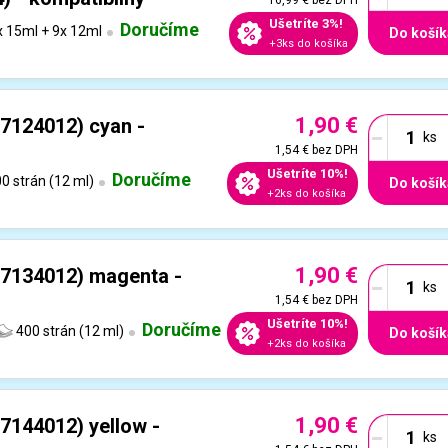
Ušetríte 3%!
Doručíme
 15ml + 9x 12ml
Do košík
+3ks do košíka
1,90 €
-
7124012) cyan -
1,54 €
bez DPH
Ušetríte 10%!
Doručíme
0 strán (12 ml)
Do košík
+2ks do košíka
1,90 €
-
7134012) magenta -
1,54 €
bez DPH
Ušetríte 10%!
Doručíme
400 strán (12 ml)
Do košík
+2ks do košíka
1,90 €
-
7144012) yellow -