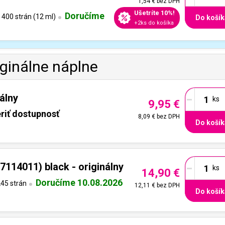
1,54 €
bez DPH
Ušetríte 10%!
Doručíme
400 strán (12 ml)
Do košík
+2ks do košíka
iginálne náplne
-
álny
9,95 €
riť dostupnosť
8,09 €
bez DPH
Do košík
-
114011) black - originálny
14,90 €
Doručíme 10.08.2026
45 strán
12,11 €
bez DPH
Do košík