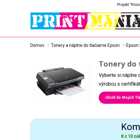
Projekt "Rozv
Domov
Tonery a náplne do tlačiarne Epson
Epson 
Tonery do 
Vyberte si náplne 
výrobcu s certifik
Uložiť do Mojich Tla
Komp
8 z 10 zá