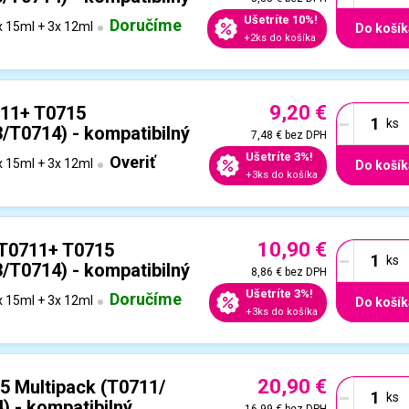
Ušetríte 10%!
Doručíme
 15ml + 3x 12ml
Do košík
+2ks do košíka
9,20 €
-
711+ T0715
T0714) - kompatibilný
7,48 €
bez DPH
Ušetríte 3%!
Overiť
 15ml + 3x 12ml
Do košík
+3ks do košíka
10,90 €
-
 T0711+ T0715
T0714) - kompatibilný
8,86 €
bez DPH
Ušetríte 3%!
Doručíme
 15ml + 3x 12ml
Do košík
+3ks do košíka
20,90 €
-
5 Multipack (T0711/
) - kompatibilný
16,99 €
bez DPH