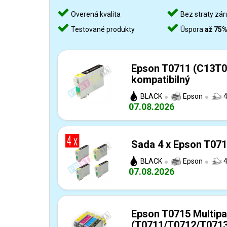
Overená kvalita
Bez straty zár
Testované produkty
Úspora
až 75
Epson T0711 (C13T0
kompatibilný
BLACK
Epson
4
07.08.2026
Sada 4 x Epson T071
BLACK
Epson
4
07.08.2026
Epson T0715 Multip
(T0711/T0712/T0713/