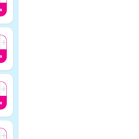
a
+
a
+
a
+