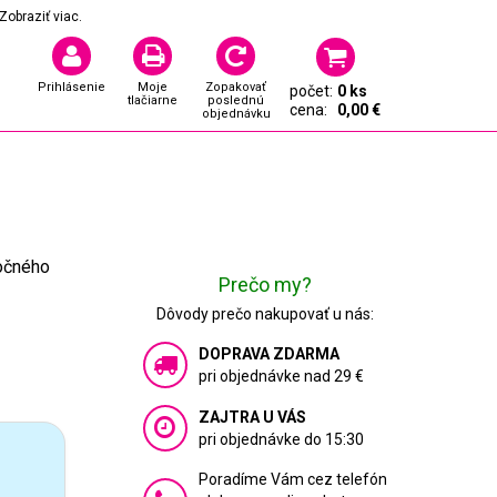
Zobraziť viac.
Prihlásenie
Moje
Zopakovať
počet:
0 ks
tlačiarne
poslednú
cena:
0,00 €
objednávku
ročného
Prečo my?
Dôvody prečo nakupovať u nás:
DOPRAVA ZDARMA
pri objednávke nad 29 €
ZAJTRA U VÁS
pri objednávke do 15:30
Poradíme Vám cez telefón