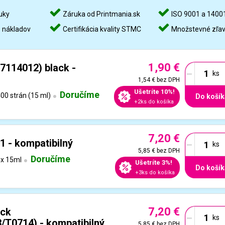
uky
Záruka od Printmania.sk
ISO 9001 a 1400
%
nákladov
Certifikácia kvality STMC
Množstevné zľa
1,90 €
-
7114012) black -
1,54 €
bez DPH
Ušetríte 10%!
Doručíme
00 strán (15 ml)
Do košík
+2ks do košíka
7,20 €
-
1 - kompatibilný
5,85 €
bez DPH
Doručíme
x 15ml
Ušetríte 3%!
Do košík
+3ks do košíka
7,20 €
-
ack
T0714) - kompatibilný
5,85 €
bez DPH