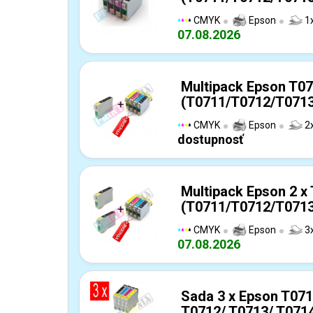
CMYK
Epson
1x
07.08.2026
Multipack Epson T0
(T0711/T0712/T0713/
CMYK
Epson
2x
dostupnosť
Multipack Epson 2 x
(T0711/T0712/T0713/
CMYK
Epson
3x
07.08.2026
Sada 3 x Epson T071
T0712/ T0713/ T0714