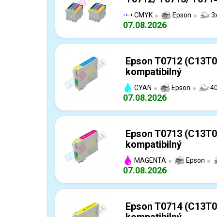
CMYK
Epson
3x
07.08.2026
Epson T0712 (C13T0
kompatibilný
CYAN
Epson
40
07.08.2026
Epson T0713 (C13T0
kompatibilný
MAGENTA
Epson
07.08.2026
Epson T0714 (C13T0