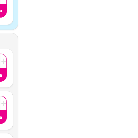
a
+
a
+
a