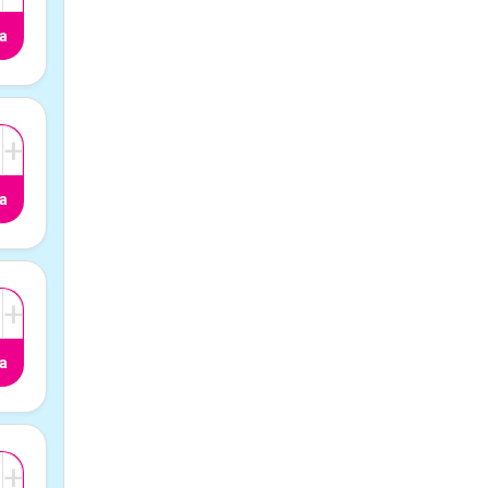
a
+
a
+
a
+