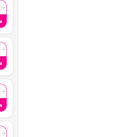
+
a
+
a
+
a
+