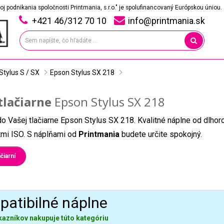
oj podnikania spoločnosti Printmania, s.r.o." je spolufinancovaný Európskou úniou.
+421 46/312 70 10
info@printmania.sk
Stylus S / SX
Epson Stylus SX 218
tlačiarne
Epson Stylus SX 218
do Vašej tlačiarne Epson Stylus SX 218. Kvalitné náplne od dlho
átmi ISO. S náplňami od
Printmania
budete určite spokojný.
čiarní
atibilné náplne
kazníkov nakupuje túto kategóriu