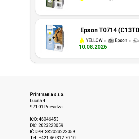
Epson T0714 (C13T07
YELLOW
Epson
10.08.2026
Printmania s.r.o.
Lúčna 4
971 01 Prievidza
IČO: 46046453
DIČ: 2023223059
IČ DPH: SK2023223059
Tel.: +421 46/312 70 10