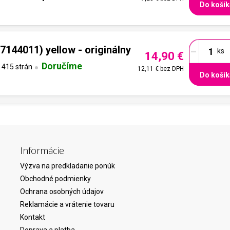
Do košík
-
144011) yellow - originálny
14,90 €
Doručíme
415 strán
12,11 €
bez DPH
Do košík
Informácie
Výzva na predkladanie ponúk
Obchodné podmienky
Ochrana osobných údajov
Reklamácie a vrátenie tovaru
Kontakt