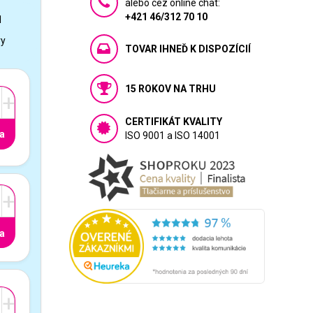
alebo cez online chat:
+421 46/312 70 10
1
vy
TOVAR IHNEĎ K DISPOZÍCIÍ
15 ROKOV NA TRHU
+
CERTIFIKÁT KVALITY
a
ISO 9001 a ISO 14001
+
a
+