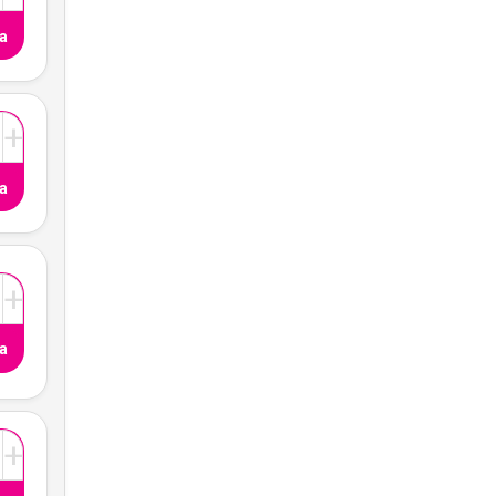
a
+
a
+
a
+