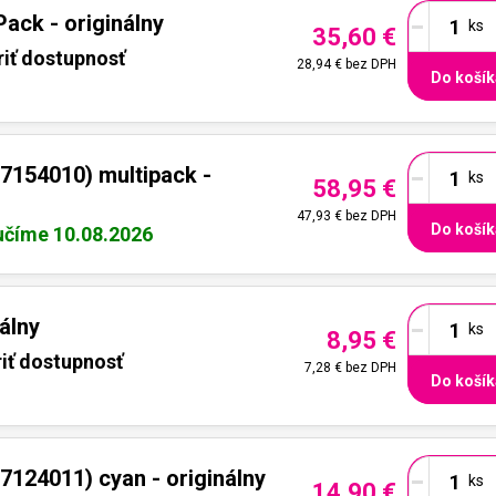
-
ck - originálny
35,60 €
iť dostupnosť
28,94 €
bez DPH
Do košík
-
7154010) multipack -
58,95 €
47,93 €
bez DPH
Do košík
učíme 10.08.2026
-
álny
8,95 €
iť dostupnosť
7,28 €
bez DPH
Do košík
-
124011) cyan - originálny
14,90 €