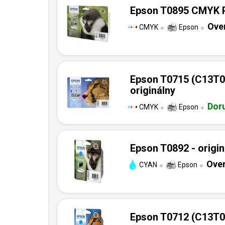
Epson T0895 CMYK Pa
Over
CMYK
Epson
Epson T0715 (C13T0
originálny
Dor
CMYK
Epson
Epson T0892 - origin
Over
CYAN
Epson
Epson T0712 (C13T07