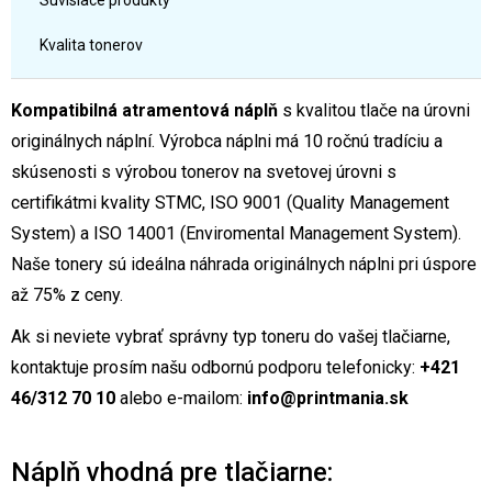
Súvisiace produkty
Kvalita tonerov
Kompatibilná atramentová náplň
s kvalitou tlače na úrovni
originálnych náplní. Výrobca náplni má 10 ročnú tradíciu a
skúsenosti s výrobou tonerov na svetovej úrovni s
certifikátmi kvality STMC, ISO 9001 (Quality Management
System) a ISO 14001 (Enviromental Management System).
Naše tonery sú ideálna náhrada originálnych náplni pri úspore
až 75% z ceny.
Ak si neviete vybrať správny typ toneru do vašej tlačiarne,
kontaktuje prosím našu odbornú podporu telefonicky:
+421
46/312 70 10
alebo e-mailom:
info@printmania.sk
Náplň vhodná pre tlačiarne: