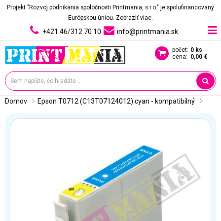
Projekt "Rozvoj podnikania spoločnosti Printmania, s.r.o." je spolufinancovaný
Európskou úniou.
Zobraziť viac.
+421 46/312 70 10
info@printmania.sk
počet:
0 ks
cena:
0,00 €
Domov
Epson T0712 (C13T07124012) cyan - kompatibilný