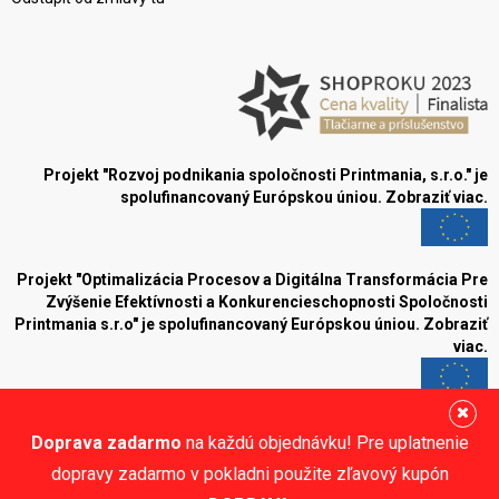
Projekt "Rozvoj podnikania spoločnosti Printmania, s.r.o." je
spolufinancovaný Európskou úniou.
Zobraziť viac.
Projekt "Optimalizácia Procesov a Digitálna Transformácia Pre
Zvýšenie Efektívnosti a Konkurencieschopnosti Spoločnosti
Printmania s.r.o" je spolufinancovaný Európskou úniou.
Zobraziť
viac.
Blog
Doprava zadarmo
na každú objednávku! Pre uplatnenie
Sledujte nás:
dopravy zadarmo v pokladni použite zľavový kupón