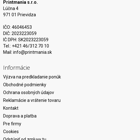
Printmania s.r.o.
Lúčna 4
971 01 Prievidza
IČO: 46046453
DIČ: 2023223059
IČ DPH: SK2023223059
Tel.: +421 46/312 70 10
Mail:
info@printmania.sk
Informácie
Výzva na predkladanie ponúk
Obchodné podmienky
Ochrana osobných údajov
Reklamácie a vrátenie tovaru
Kontakt
Doprava a platba
Pre firmy
Cookies
Odstúpiť od zmluvy tu