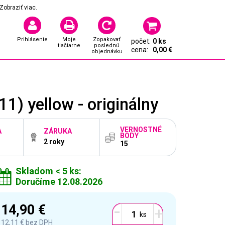
Zobraziť viac.
Prihlásenie
Moje
Zopakovať
počet:
0 ks
tlačiarne
poslednú
cena:
0,00 €
objednávku
) yellow - originálny
VERNOSTNÉ
A
ZÁRUKA
BODY
2 roky
15
Skladom < 5 ks:
Doručíme 12.08.2026
-
14,90 €
+
12,11 €
bez DPH