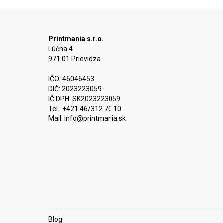
Printmania s.r.o.
Lúčna 4
971 01 Prievidza
IČO: 46046453
DIČ: 2023223059
IČ DPH: SK2023223059
Tel.: +421 46/312 70 10
Mail:
info@printmania.sk
Blog