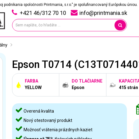
oj podnikania spoločnosti Printmania, s.r.o." je spolufinancovaný Európskou úniou.
+421 46/312 70 10
info@printmania.sk
álny
Epson T0714 (C13T07144011
FARBA
DO TLAČIARNE
KAPACIT
YELLOW
Epson
415 strán
Overená kvalita
Nový otestovaný produkt
Možnosť vrátenia prázdnych kaziet