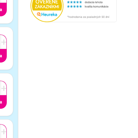
a
+
a
+
a
+