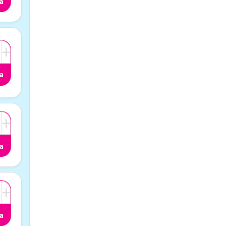
a
+
a
+
a
+
a