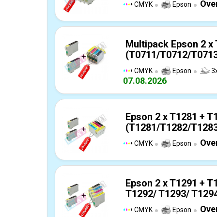
Over
CMYK
Epson
Multipack Epson 2 x
(T0711/T0712/T0713/
CMYK
Epson
3x
07.08.2026
Epson 2 x T1281 + T
(T1281/T1282/T1283/
Over
CMYK
Epson
Epson 2 x T1291 + T
T1292/ T1293/ T1294
Over
CMYK
Epson