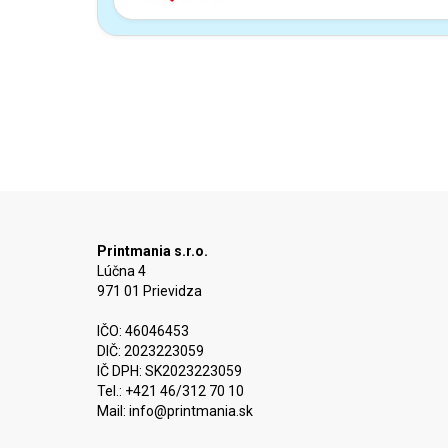
Printmania s.r.o.
Lúčna 4
971 01 Prievidza
IČO: 46046453
DIČ: 2023223059
IČ DPH: SK2023223059
Tel.: +421 46/312 70 10
Mail:
info@printmania.sk