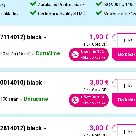
uky
Záruka od Printmania.sk
ISO 9001 a 1400
%
nákladov
Certifikácia kvality STMC
Množstevné zľa
1,90 €
-
7114012) black -
1,54 €
bez DPH
Ušetríte 10%!
Doručíme
00 strán (15 ml)
Do košík
+2ks do košíka
3,00 €
-
0014010) black -
2,44 €
bez DPH
Ušetríte 10%!
Doručíme
170 strán
Do košík
+2ks do košíka
3,00 €
-
2814012) black -
2,44 €
bez DPH