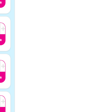
a
+
a
+
a
+