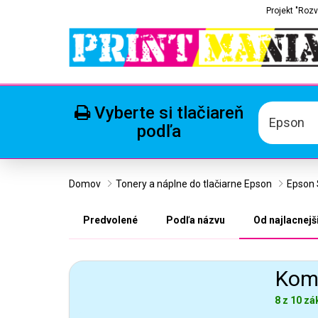
Projekt "Rozv
Vyberte si tlačiareň
Epson
podľa
Domov
Tonery a náplne do tlačiarne Epson
Epson S
Predvolené
Podľa názvu
Od najlacnejš
Komp
8 z 10 zá