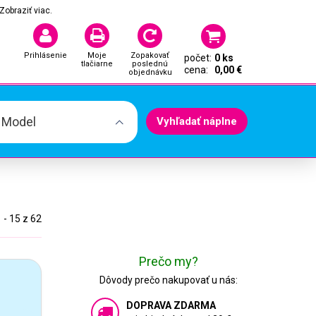
Zobraziť viac.
Prihlásenie
Moje
Zopakovať
počet:
0 ks
tlačiarne
poslednú
cena:
0,00 €
objednávku
. Model
Vyhľadať náplne
 - 15 z 62
Prečo my?
Dôvody prečo nakupovať u nás:
DOPRAVA ZDARMA