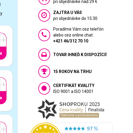
pri objednávke nad 29 €
1
ZAJTRA U VÁS
vy
pri objednávke do 15:30
Poradíme Vám cez telefón
alebo cez online chat:
+
+421 46/312 70 10
a
TOVAR IHNEĎ K DISPOZÍCIÍ
15 ROKOV NA TRHU
+
CERTIFIKÁT KVALITY
ISO 9001 a ISO 14001
a
+