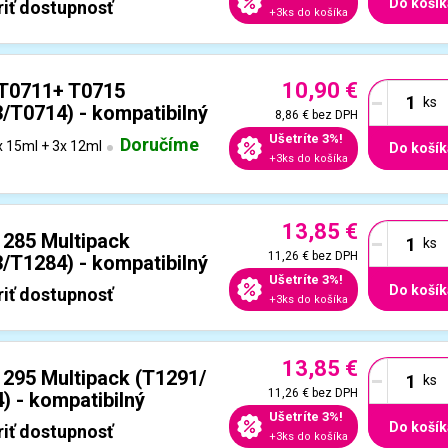
Do košík
iť dostupnosť
+3ks do košíka
10,90 €
-
 T0711+ T0715
T0714) - kompatibilný
8,86 €
bez DPH
Ušetríte 3%!
Doručíme
 15ml + 3x 12ml
Do košík
+3ks do košíka
13,85 €
-
1285 Multipack
11,26 €
bez DPH
T1284) - kompatibilný
Ušetríte 3%!
Do košík
iť dostupnosť
+3ks do košíka
13,85 €
-
1295 Multipack (T1291/
11,26 €
bez DPH
) - kompatibilný
Ušetríte 3%!
Do košík
iť dostupnosť
+3ks do košíka