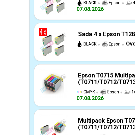
BLACK
Epson
4
07.08.2026
Sada 4 x Epson T128
Ove
BLACK
Epson
Epson T0715 Multip
(T0711/T0712/T0713/
CMYK
Epson
1x
07.08.2026
Multipack Epson T0
(T0711/T0712/T0713/