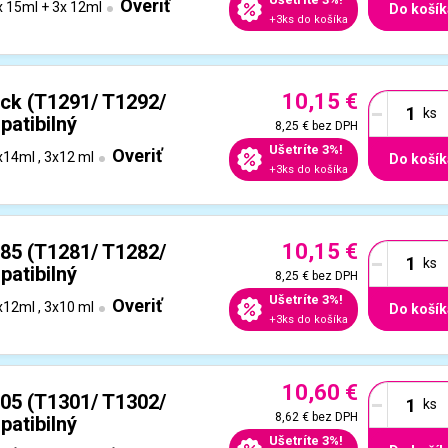
Overiť
 15ml + 3x 12ml
Do košík
+3ks do košíka
10,15 €
-
ck (T1291/ T1292/
patibilný
8,25 €
bez DPH
Ušetríte 3%!
Overiť
14ml , 3x12 ml
Do košík
+3ks do košíka
10,15 €
-
85 (T1281/ T1282/
patibilný
8,25 €
bez DPH
Ušetríte 3%!
Overiť
12ml , 3x10 ml
Do košík
+3ks do košíka
10,60 €
-
05 (T1301/ T1302/
8,62 €
bez DPH
patibilný
Ušetríte 3%!