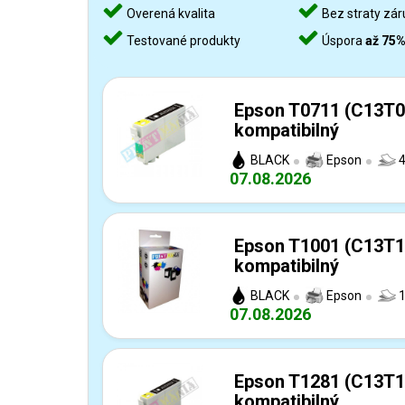
Overená kvalita
Bez straty zár
Testované produkty
Úspora
až 75
Epson T0711 (C13T0
kompatibilný
BLACK
Epson
4
07.08.2026
Epson T1001 (C13T1
kompatibilný
BLACK
Epson
1
07.08.2026
Epson T1281 (C13T1
kompatibilný