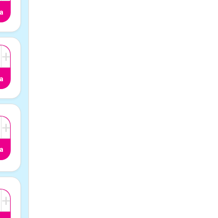
a
+
a
+
a
+