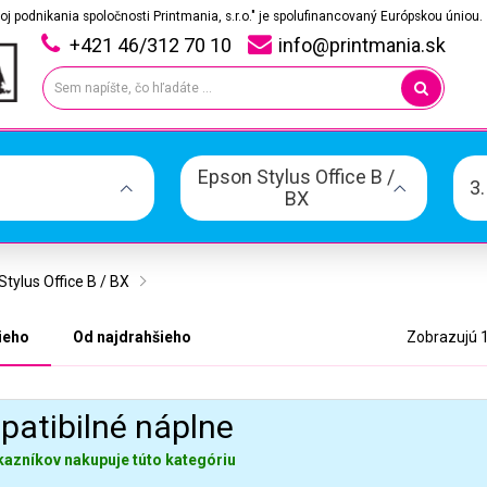
oj podnikania spoločnosti Printmania, s.r.o." je spolufinancovaný Európskou úniou.
+421 46/312 70 10
info@printmania.sk
Epson Stylus Office B /
3
BX
tylus Office B / BX
ieho
Od najdrahšieho
Zobrazujú 1
atibilné náplne
kazníkov nakupuje túto kategóriu