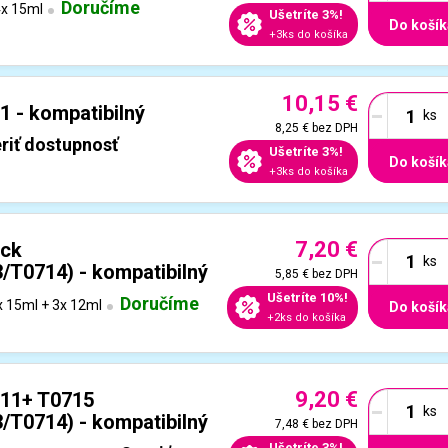
Doručíme
x 15ml
Ušetríte 3%!
Do košík
+3ks do košíka
10,15 €
-
1 - kompatibilný
8,25 €
bez DPH
riť dostupnosť
Ušetríte 3%!
Do košík
+3ks do košíka
7,20 €
-
ack
T0714) - kompatibilný
5,85 €
bez DPH
Ušetríte 10%!
Doručíme
 15ml + 3x 12ml
Do košík
+2ks do košíka
9,20 €
-
711+ T0715
T0714) - kompatibilný
7,48 €
bez DPH
Ušetríte 3%!