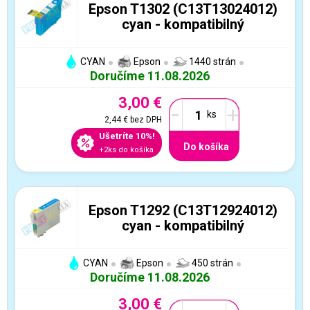
Epson T1302 (C13T13024012)
cyan - kompatibilný
CYAN
Epson
1440 strán
Doručíme 11.08.2026
3,00 €
-
+
2,44 €
bez DPH
Ušetríte 10%!
Do košíka
+2ks do košíka
Epson T1292 (C13T12924012)
cyan - kompatibilný
CYAN
Epson
450 strán
Doručíme 11.08.2026
3,00 €