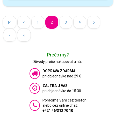
|<
<
1
2
3
4
5
>
>|
Prečo my?
Dôvody prečo nakupovať u nás:
DOPRAVA ZDARMA
pri objednávke nad 29 €
ZAJTRA U VÁS
pri objednávke do 15:30
Poradíme Vám cez telefón
alebo cez online chat:
+421 46/312 70 10