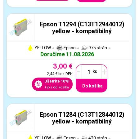
Epson T1294 (C13T12944012)
yellow - kompatibilný
YELLOW
Epson
975 strán
Doručíme 11.08.2026
3,00 €
-
+
2,44 €
bez DPH
Ušetríte 10%!
Do košíka
+2ks do košíka
Epson T1284 (C13T12844012)
yellow - kompatibilný
YELLOW
Epson
420 strán