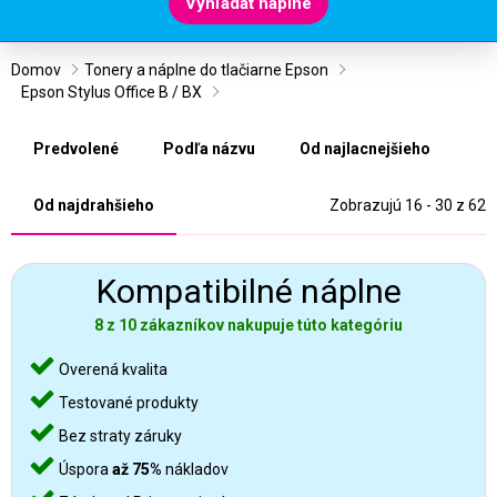
Vyhľadať náplne
Domov
Tonery a náplne do tlačiarne Epson
Epson Stylus Office B / BX
Predvolené
Podľa názvu
Od najlacnejšieho
Od najdrahšieho
Zobrazujú 16 - 30 z 62
Kompatibilné náplne
8 z 10 zákazníkov nakupuje túto kategóriu
Overená kvalita
Testované produkty
Bez straty záruky
Úspora
až 75%
nákladov