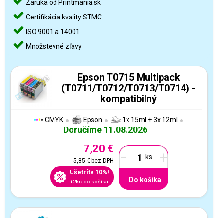
Záruka od Printmania.sk
Certifikácia kvality STMC
ISO 9001 a 14001
Množstevné zľavy
Epson T0715 Multipack
(T0711/T0712/T0713/T0714) -
kompatibilný
CMYK
Epson
1x 15ml + 3x 12ml
Doručíme 11.08.2026
7,20 €
-
+
5,85 €
bez DPH
Ušetríte 10%!
Do košíka
+2ks do košíka