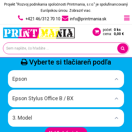
Projekt "Rozvoj podnikania spoločnosti Printmania, s.r.o." je spolufinancovaný
Európskou úniou.
Zobraziť viac.
+421 46/312 70 10
info@printmania.sk
počet:
0 ks
cena:
0,00 €
Vyberte si tlačiareň podľa
Epson
Epson Stylus Office B / BX
3. Model