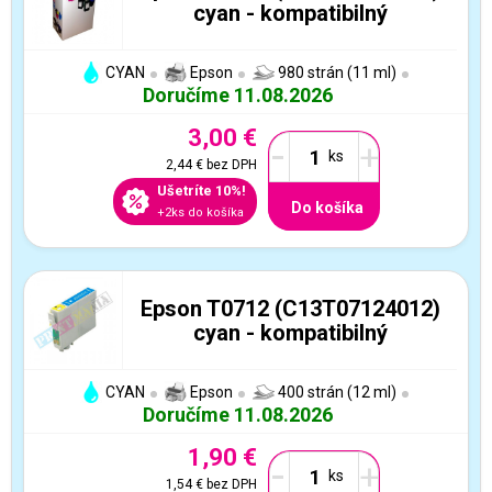
cyan - kompatibilný
CYAN
Epson
980 strán (11 ml)
Doručíme 11.08.2026
3,00 €
-
+
2,44 €
bez DPH
Ušetríte 10%!
Do košíka
+2ks do košíka
Epson T0712 (C13T07124012)
cyan - kompatibilný
CYAN
Epson
400 strán (12 ml)
Doručíme 11.08.2026
1,90 €
-
+
1,54 €
bez DPH