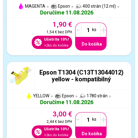
MAGENTA
Epson
400 strán (12 ml)
Doručíme 11.08.2026
1,90 €
-
+
1,54 €
bez DPH
Ušetríte 10%!
Do košíka
+2ks do košíka
Epson T1304 (C13T13044012)
yellow - kompatibilný
YELLOW
Epson
1780 strán
Doručíme 11.08.2026
3,00 €
-
+
2,44 €
bez DPH
Ušetríte 10%!
Do košíka
+2ks do košíka