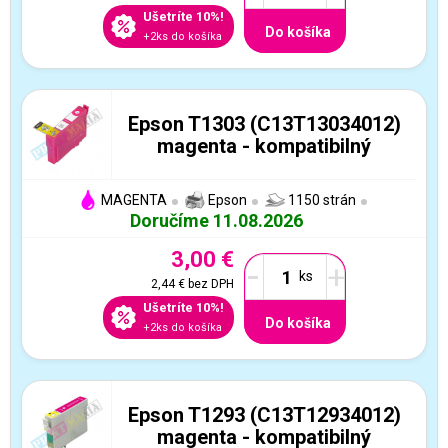
Ušetríte 10%!
Do košíka
+2ks do košíka
Epson T1303 (C13T13034012)
magenta - kompatibilný
MAGENTA
Epson
1150 strán
Doručíme 11.08.2026
3,00 €
-
+
2,44 €
bez DPH
Ušetríte 10%!
Do košíka
+2ks do košíka
Epson T1293 (C13T12934012)
magenta - kompatibilný