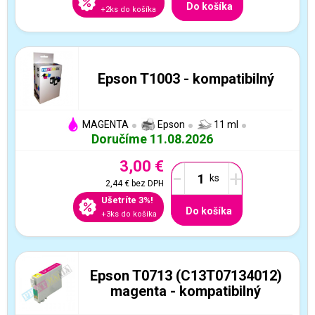
Do košíka
+2ks do košíka
Epson T1003 - kompatibilný
MAGENTA
Epson
11 ml
Doručíme 11.08.2026
3,00 €
-
+
2,44 €
bez DPH
Ušetríte 3%!
Do košíka
+3ks do košíka
Epson T0713 (C13T07134012)
magenta - kompatibilný