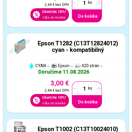
-
+
2,44 €
bez DPH
Ušetríte 10%!
Do košíka
+2ks do košíka
Epson T1282 (C13T12824012)
cyan - kompatibilný
CYAN
Epson
420 strán
Doručíme 11.08.2026
3,00 €
-
+
2,44 €
bez DPH
Ušetríte 10%!
Do košíka
+2ks do košíka
Epson T1002 (C13T10024010)