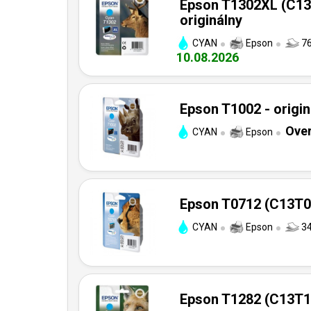
Epson T1302XL (C13
originálny
CYAN
Epson
76
10.08.2026
Epson T1002 - origin
Over
CYAN
Epson
Epson T0712 (C13T07
CYAN
Epson
34
Epson T1282 (C13T12