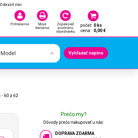
Zobraziť viac.
Prihlásenie
Moje
Zopakovať
počet:
0 ks
tlačiarne
poslednú
cena:
0,00 €
objednávku
. Model
Vyhľadať náplne
 - 60 z 62
Prečo my?
Dôvody prečo nakupovať u nás:
DOPRAVA ZDARMA