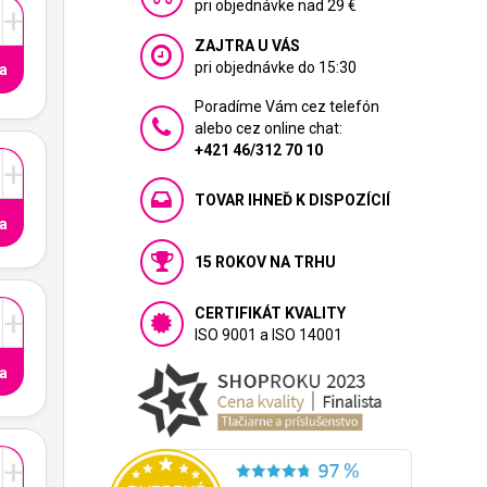
pri objednávke nad 29 €
+
ZAJTRA U VÁS
pri objednávke do 15:30
a
Poradíme Vám cez telefón
alebo cez online chat:
+421 46/312 70 10
+
TOVAR IHNEĎ K DISPOZÍCIÍ
a
15 ROKOV NA TRHU
+
CERTIFIKÁT KVALITY
ISO 9001 a ISO 14001
a
+