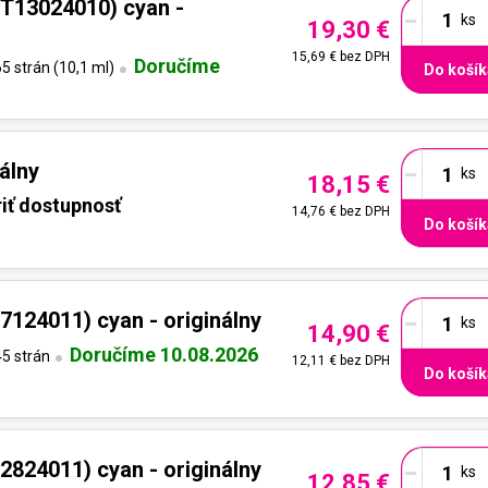
-
T13024010) cyan -
19,30 €
15,69 €
bez DPH
Doručíme
5 strán (10,1 ml)
Do košík
-
álny
18,15 €
iť dostupnosť
14,76 €
bez DPH
Do košík
-
124011) cyan - originálny
14,90 €
Doručíme 10.08.2026
5 strán
12,11 €
bez DPH
Do košík
-
824011) cyan - originálny
12,85 €