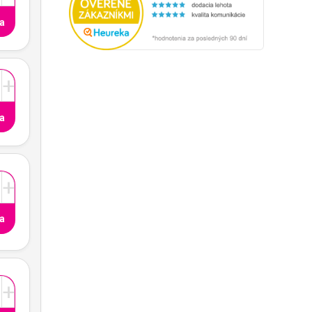
a
+
a
+
a
+