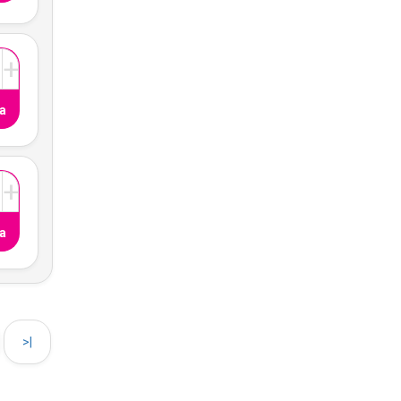
+
a
+
a
>|