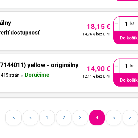
-
álny
18,15 €
eriť dostupnosť
14,76 €
bez DPH
Do košík
-
144011) yellow - originálny
14,90 €
Doručíme
415 strán
12,11 €
bez DPH
Do košík
|<
<
1
2
3
4
5
>