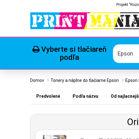
Projekt "Rozv
Vyberte si tlačiareň
Epson
podľa
Domov
Tonery a náplne do tlačiarne Epson
Epson S
Predvolené
Podľa názvu
Od najlacnejš
Or