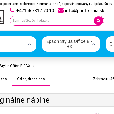
oj podnikania spoločnosti Printmania, s.r.o." je spolufinancovaný Európskou úniou.
+421 46/312 70 10
info@printmania.sk
Epson Stylus Office B /
3
BX
tylus Office B / BX
ieho
Od najdrahšieho
Zobrazujú 46
iginálne náplne