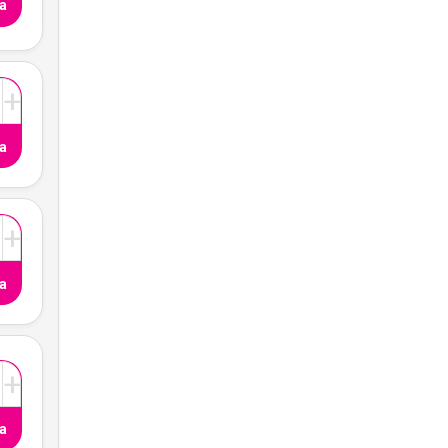
a
+
a
+
a
+
a