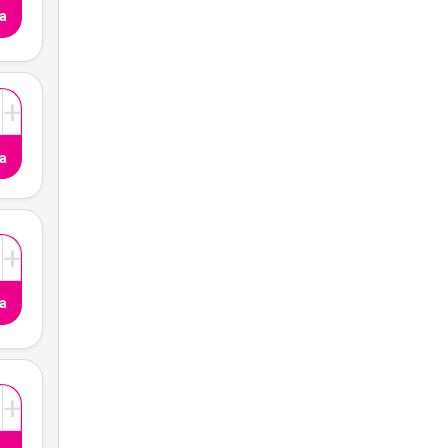
a
+
a
+
a
+