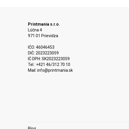
Printmania s.r.o.
Lúčna 4
971 01 Prievidza
IČO: 46046453
DIČ: 2023223059
IČ DPH: SK2023223059
Tel.: +421 46/312 70 10
Mail:
info@printmania.sk
Blog