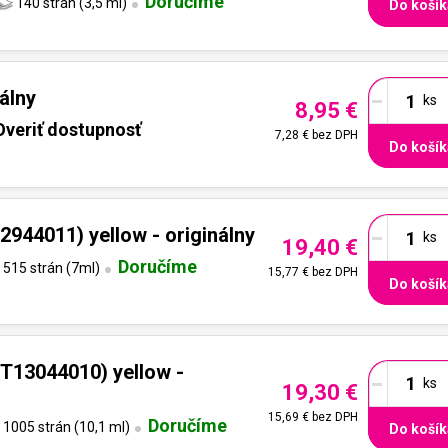
Doručíme
140 strán (3,5 ml)
Do košík
-
álny
8,95 €
Overiť dostupnosť
7,28 €
bez DPH
Do košík
-
944011) yellow - originálny
19,40 €
Doručíme
515 strán (7ml)
15,77 €
bez DPH
Do košík
-
T13044010) yellow -
19,30 €
15,69 €
bez DPH
Doručíme
1005 strán (10,1 ml)
Do košík