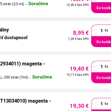
Doručíme
5 strán (3,5 ml)
10,45 €
bez DPH
Do košík
-
álny
8,95 €
iť dostupnosť
7,28 €
bez DPH
Do košík
-
2934011) magenta -
19,40 €
15,77 €
bez DPH
Doručíme
330 strán (7ml)
Do košík
-
T13034010) magenta -
19,30 €