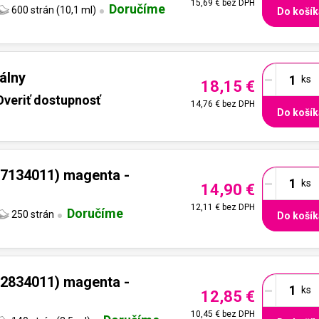
15,69 €
bez DPH
Doručíme
600 strán (10,1 ml)
Do košík
-
álny
18,15 €
Overiť dostupnosť
14,76 €
bez DPH
Do košík
-
7134011) magenta -
14,90 €
12,11 €
bez DPH
Doručíme
250 strán
Do košík
-
2834011) magenta -
12,85 €
10,45 €
bez DPH