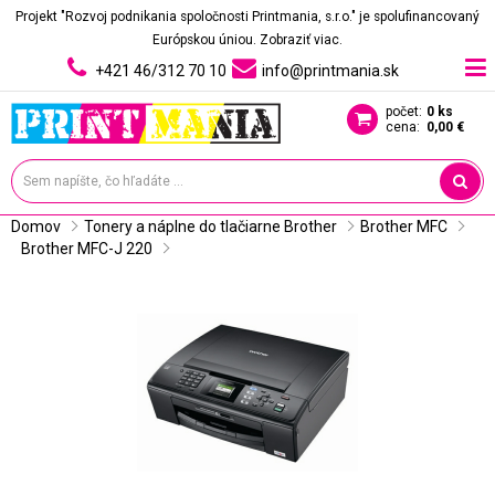
Projekt "Rozvoj podnikania spoločnosti Printmania, s.r.o." je spolufinancovaný
Európskou úniou.
Zobraziť viac.
+421 46/312 70 10
info@printmania.sk
počet:
0 ks
cena:
0,00 €
Domov
Tonery a náplne do tlačiarne Brother
Brother MFC
Brother MFC-J 220