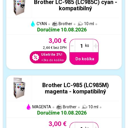
Brother LC-985 (LC985C) cyan -
kompatibilný
CYAN
Brother
10 ml
Doručíme 10.08.2026
3,00 €
-
+
2,44 €
bez DPH
Ušetríte 3%!
Do košíka
+3ks do košíka
Brother LC-985 (LC985M)
magenta - kompatibilný
MAGENTA
Brother
10 ml
Doručíme 10.08.2026
3,00 €