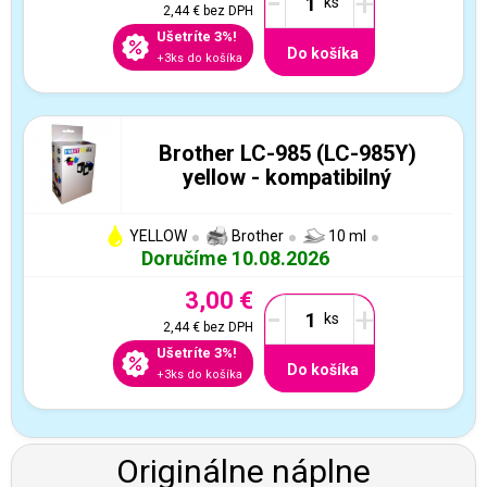
-
+
2,44 €
bez DPH
Ušetríte 3%!
Do košíka
+3ks do košíka
Brother LC-985 (LC-985Y)
yellow - kompatibilný
YELLOW
Brother
10 ml
Doručíme 10.08.2026
3,00 €
-
+
2,44 €
bez DPH
Ušetríte 3%!
Do košíka
+3ks do košíka
Originálne náplne