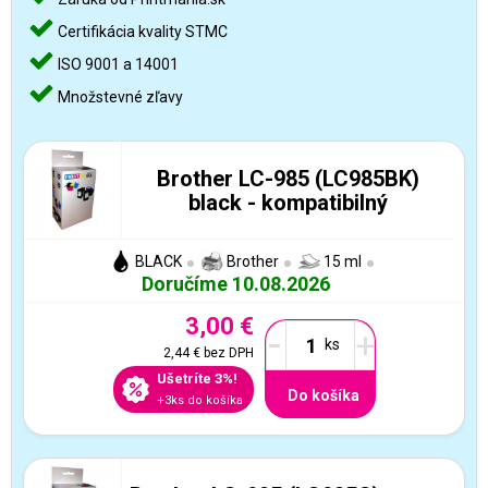
Certifikácia kvality STMC
ISO 9001 a 14001
Množstevné zľavy
Brother LC-985 (LC985BK)
black - kompatibilný
BLACK
Brother
15 ml
Doručíme 10.08.2026
3,00 €
-
+
2,44 €
bez DPH
Ušetríte 3%!
Do košíka
+3ks do košíka