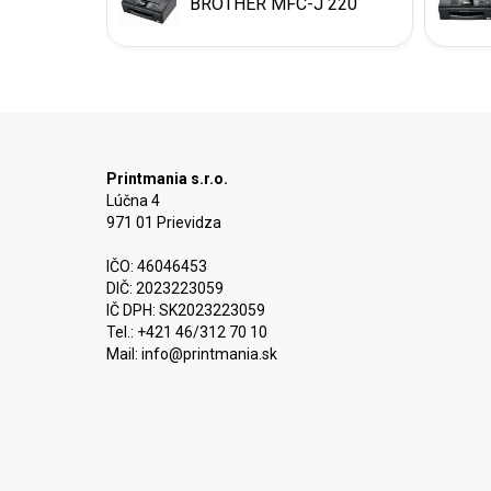
BROTHER MFC-J 220
Printmania s.r.o.
Lúčna 4
971 01 Prievidza
IČO: 46046453
DIČ: 2023223059
IČ DPH: SK2023223059
Tel.: +421 46/312 70 10
Mail:
info@printmania.sk