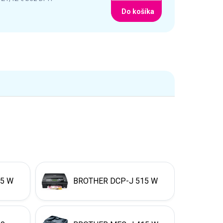
Do košíka
15 W
BROTHER DCP-J 515 W