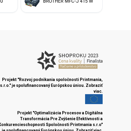
10
BROTHER MFC-J 415 W
Projekt "Rozvoj podnikania spoločnosti Printmania,
s.r.o." je spolufinancovaný Európskou úniou.
Zobraziť
viac.
Projekt "Optimalizácia Procesov a Digitálna
Transformácia Pre Zvýšenie Efektívnosti a
Konkurencieschopnosti Spoločnosti Printmania s.r.o"
je spolufinancovaný Európskou úniou.
Zobraziť viac.