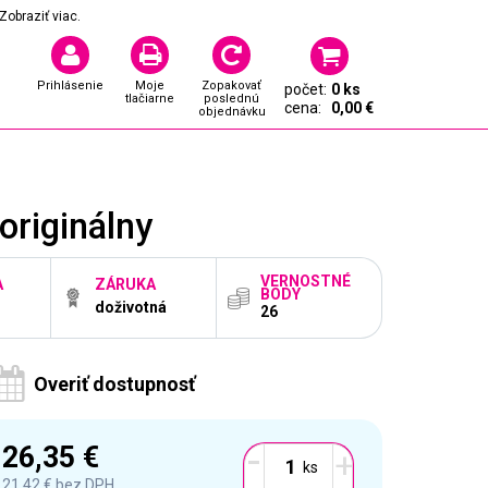
Zobraziť viac.
Prihlásenie
Moje
Zopakovať
počet:
0 ks
tlačiarne
poslednú
cena:
0,00 €
objednávku
originálny
VERNOSTNÉ
A
ZÁRUKA
BODY
doživotná
26
Overiť dostupnosť
-
26,35 €
+
21,42 €
bez DPH