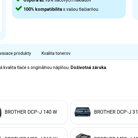
Úspora až 75%
tlačových nákladov
100% kompatibilita
s vašou tlačiarňou
visiace produkty
Kvalita tonerov
kvalita tlače s originálnou náplňou.
Doživotná záruka
.
BROTHER DCP-J 140 W
BROTHER DCP-J 3