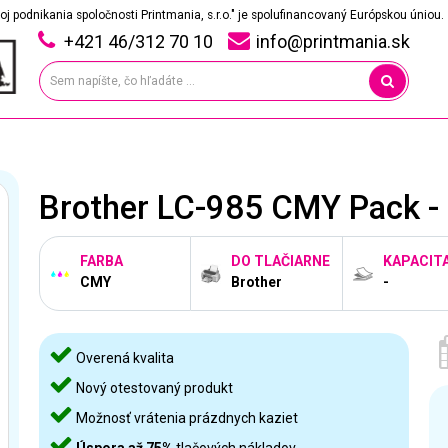
oj podnikania spoločnosti Printmania, s.r.o." je spolufinancovaný Európskou úniou.
+421 46/312 70 10
info@printmania.sk
Brother LC-985 CMY Pack - 
FARBA
DO TLAČIARNE
KAPACIT
CMY
Brother
-
Overená kvalita
Nový otestovaný produkt
Možnosť vrátenia prázdnych kaziet