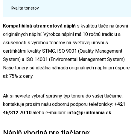
Kvalita tonerov
Kompatibilná atramentová náplň
s kvalitou tlače na úrovni
originálnych náplní. Výrobca náplni má 10 ročnú tradíciu a
skúsenosti s výrobou tonerov na svetovej úrovni s
certifikátmi kvality STMC, ISO 9001 (Quality Management
System) a ISO 14001 (Enviromental Management System).
Naše tonery sú ideálna náhrada originálnych náplni pri úspore
až 75% z ceny.
Ak si neviete vybrať správny typ toneru do vašej tlačiarne,
kontaktuje prosím našu odbornú podporu telefonicky:
+421
46/312 70 10
alebo e-mailom:
info@printmania.sk
Náplň vhodná pre tlačiarne: