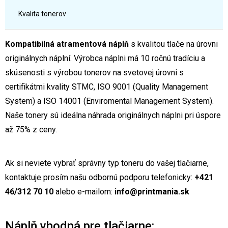
Kvalita tonerov
Kompatibilná atramentová náplň
s kvalitou tlače na úrovni
originálnych náplní. Výrobca náplni má 10 ročnú tradíciu a
skúsenosti s výrobou tonerov na svetovej úrovni s
certifikátmi kvality STMC, ISO 9001 (Quality Management
System) a ISO 14001 (Enviromental Management System).
Naše tonery sú ideálna náhrada originálnych náplni pri úspore
až 75% z ceny.
Ak si neviete vybrať správny typ toneru do vašej tlačiarne,
kontaktuje prosím našu odbornú podporu telefonicky:
+421
46/312 70 10
alebo e-mailom:
info@printmania.sk
Náplň vhodná pre tlačiarne: