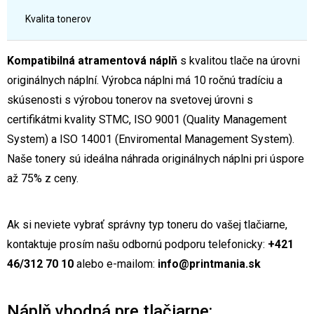
Kvalita tonerov
Kompatibilná atramentová náplň
s kvalitou tlače na úrovni
originálnych náplní. Výrobca náplni má 10 ročnú tradíciu a
skúsenosti s výrobou tonerov na svetovej úrovni s
certifikátmi kvality STMC, ISO 9001 (Quality Management
System) a ISO 14001 (Enviromental Management System).
Naše tonery sú ideálna náhrada originálnych náplni pri úspore
až 75% z ceny.
Ak si neviete vybrať správny typ toneru do vašej tlačiarne,
kontaktuje prosím našu odbornú podporu telefonicky:
+421
46/312 70 10
alebo e-mailom:
info@printmania.sk
Náplň vhodná pre tlačiarne: