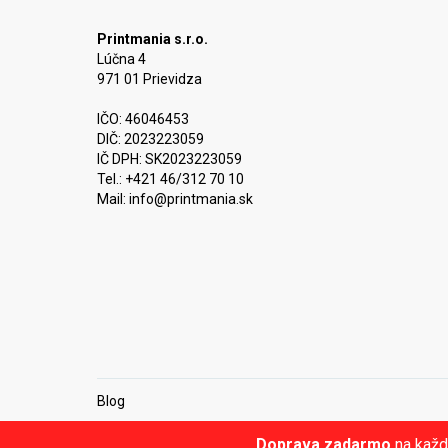
Printmania s.r.o.
Lúčna 4
971 01 Prievidza
IČO: 46046453
DIČ: 2023223059
IČ DPH: SK2023223059
Tel.: +421 46/312 70 10
Mail:
info@printmania.sk
Blog
Doprava zadarmo
na každ