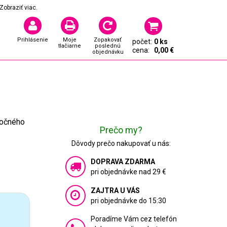
Zobraziť viac.
Prihlásenie
Moje
Zopakovať
počet:
0 ks
tlačiarne
poslednú
cena:
0,00 €
objednávku
ročného
Prečo my?
Dôvody prečo nakupovať u nás:
DOPRAVA ZDARMA
pri objednávke nad 29 €
ZAJTRA U VÁS
pri objednávke do 15:30
Poradíme Vám cez telefón