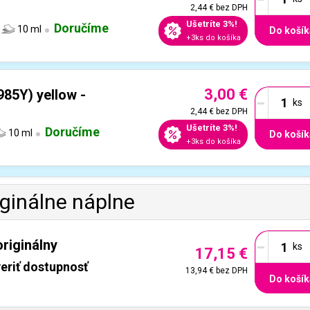
2,44 €
bez DPH
Ušetríte 3%!
Doručíme
10 ml
Do košík
+3ks do košíka
3,00 €
-
985Y) yellow -
2,44 €
bez DPH
Ušetríte 3%!
Doručíme
10 ml
Do košík
+3ks do košíka
iginálne náplne
-
riginálny
17,15 €
eriť dostupnosť
13,94 €
bez DPH
Do košík