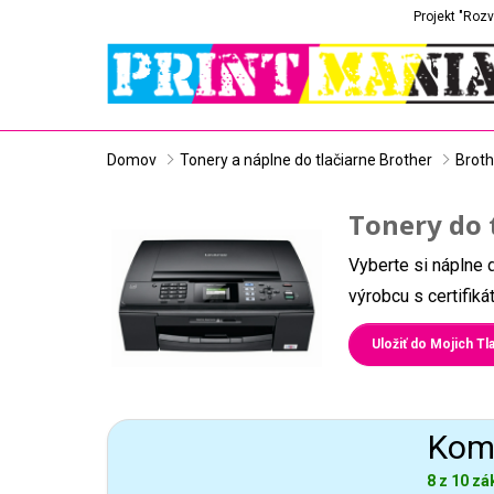
Projekt "Rozv
Domov
Tonery a náplne do tlačiarne Brother
Brot
Tonery do 
Vyberte si náplne 
výrobcu s certifik
Uložiť do Mojich Tla
Komp
8 z 10 zá