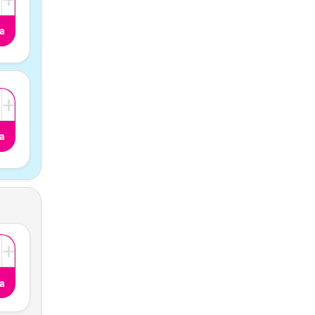
a
+
a
+
a