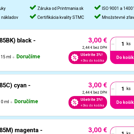
uky
Záruka od Printmania.sk
ISO 9001 a 1400
%
nákladov
Certifikácia kvality STMC
Množstevné zľa
3,00 €
-
85BK) black -
2,44 €
bez DPH
Ušetríte 3%!
Doručíme
15 ml
Do košík
+3ks do košíka
3,00 €
-
85C) cyan -
2,44 €
bez DPH
Ušetríte 3%!
Doručíme
0 ml
Do košík
+3ks do košíka
3,00 €
-
985M) magenta -