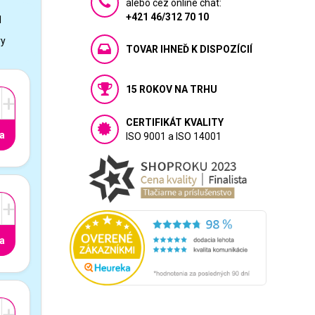
alebo cez online chat:
+421 46/312 70 10
1
vy
TOVAR IHNEĎ K DISPOZÍCIÍ
15 ROKOV NA TRHU
+
CERTIFIKÁT KVALITY
a
ISO 9001 a ISO 14001
+
a
+