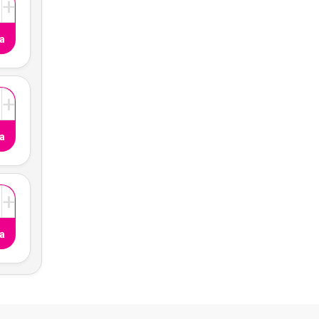
+
a
+
a
+
a