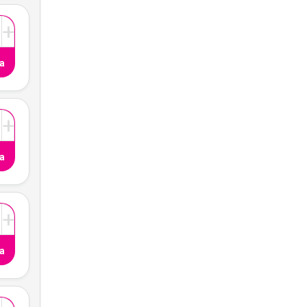
+
a
+
a
+
a