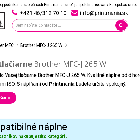
oj podnikania spoločnosti Printmania, s.r.o." je spolufinancovaný Európskou úniou.
+421 46/312 70 10
info@printmania.sk
her MFC
Brother MFC-J 265 W
tlačiarne
Brother MFC-J 265 W
do Vašej tlačiarne Brother MFC-J 265 W. Kvalitné náplne od dlho
átmi ISO. S náplňami od
Printmania
budete určite spokojný.
čiarní
atibilné náplne
kazníkov nakupuje túto kategóriu