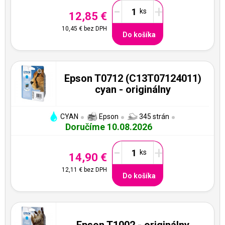
-
+
12,85 €
10,45 €
bez DPH
Do košíka
Epson T0712 (C13T07124011)
cyan - originálny
CYAN
Epson
345 strán
Doručíme 10.08.2026
-
+
14,90 €
12,11 €
bez DPH
Do košíka
Epson T1002 - originálny