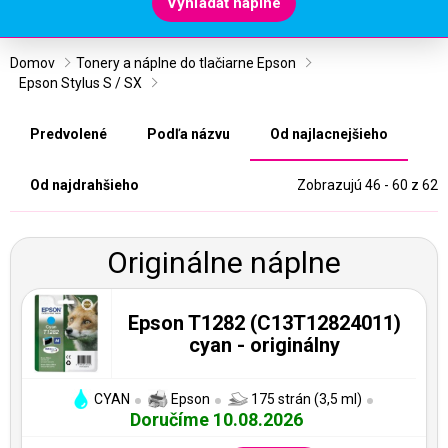
Vyhľadať náplne
Domov
Tonery a náplne do tlačiarne Epson
Epson Stylus S / SX
Predvolené
Podľa názvu
Od najlacnejšieho
Od najdrahšieho
Zobrazujú 46 - 60 z 62
Originálne náplne
Epson T1282 (C13T12824011)
cyan - originálny
CYAN
Epson
175 strán (3,5 ml)
Doručíme 10.08.2026