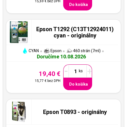
15,69 €
bez DPH
Do košíka
Epson T1292 (C13T12924011)
cyan - originálny
CYAN
Epson
460 strán (7ml)
Doručíme 10.08.2026
-
+
19,40 €
15,77 €
bez DPH
Do košíka
Epson T0893 - originálny