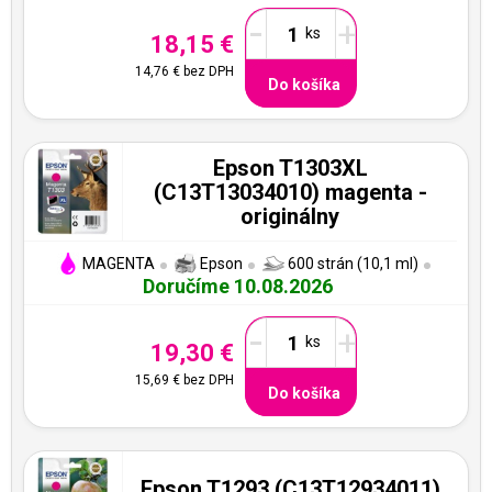
-
+
18,15 €
14,76 €
bez DPH
Do košíka
Epson T1303XL
(C13T13034010) magenta -
originálny
MAGENTA
Epson
600 strán (10,1 ml)
Doručíme 10.08.2026
-
+
19,30 €
15,69 €
bez DPH
Do košíka
Epson T1293 (C13T12934011)