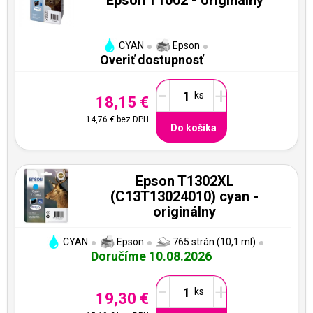
CYAN
Epson
Overiť dostupnosť
-
+
18,15 €
14,76 €
bez DPH
Do košíka
Epson T1302XL
(C13T13024010) cyan -
originálny
CYAN
Epson
765 strán (10,1 ml)
Doručíme 10.08.2026
-
+
19,30 €