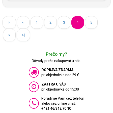
|<
<
1
2
3
4
5
>
>|
Prečo my?
Dôvody prečo nakupovať u nás:
DOPRAVA ZDARMA
pri objednávke nad 29 €
ZAJTRA U VÁS
pri objednávke do 15:30
Poradíme Vám cez telefón
alebo cez online chat:
+421 46/312 70 10