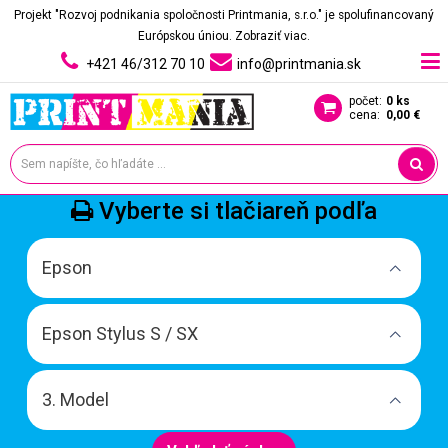
Projekt "Rozvoj podnikania spoločnosti Printmania, s.r.o." je spolufinancovaný
Európskou úniou.
Zobraziť viac.
+421 46/312 70 10
info@printmania.sk
počet:
0 ks
cena:
0,00 €
Vyberte si tlačiareň podľa
Epson
Epson Stylus S / SX
3. Model